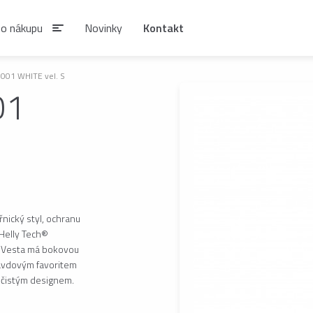
 o nákupu
Novinky
Kontakt
001 WHITE vel. S
01
IAN
SIRUPY A NÁPOJOVÉ
KÁVA ESTIAN
KONCENTRÁTY
Zrnková káva ESTIAN
S
Sirupy ESTIAN
Po
řnický styl, ochranu
 Helly Tech®
be
. Vesta má bokovou
avdovým favoritem
s čistým designem.