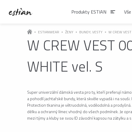
Produkty ESTIAN
Vše
ESTIANWEAR
ŽENY
BUNDY, VESTY
W CREW VEST 
W CREW VEST 0
Produkty EST
WHITE vel. S
VÝDEJNÍKY VODY
Výdejníky vody
podlahové
Super univerzální dámská vesta pro ty, kteří preferují námo
a pohodlí jachtařské bundy, která skvěle vypadá i na souši.
ČAJE
Protection tkanina je větruodolná, voděodolná a prodyšná
délku a ochranný límec vhodný do všech podmínek. Je opr
Matcha
mezi týmy a kluby se svou ID závodní kapsou na zátylku a 
Čaje BIO