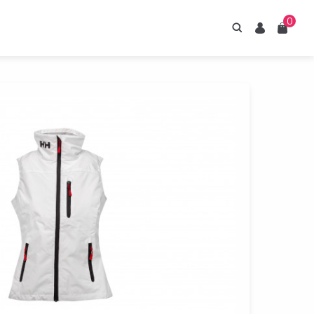
0
Hledání
Uživatel
Košík
irupy ESTIAN
znejte naše sirupy
z umělých sladidel.
Prohlédnout