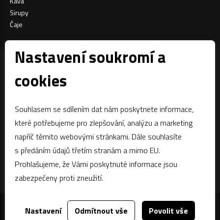
Káva
Sirupy
Čaje
Informace o nákupu
Nastavení soukromí a
Všeobecné obchodní podmínky
cookies
Sociální sítě
Souhlasem se sdílením dat nám poskytnete informace,
Facebook
které potřebujeme pro zlepšování, analýzu a marketing
napříč těmito webovými stránkami. Dále souhlasíte
Kontaktujte nás
s předáním údajů třetím stranám a mimo EU.
estian@estian.cz
Prohlašujeme, že Vámi poskytnuté informace jsou
+420 602 436 140
zabezpečeny proti zneužití.
Zobrazit filtry
Nastavení
Odmítnout vše
Povolit vše
Za tímto webem stojí
dgstudio.