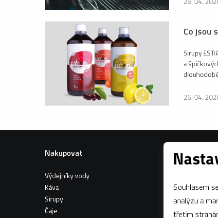
28. 04. 202
Co jsou 
Sirupy ESTI
a špičkových
dlouhodobém
26. 04. 202
Nakupovat
Nastav
Informac
Výdejníky vody
Všeobecné
Souhlasem se 
Káva
Sirupy
analýzu a marketing n
Čaje
třetím stran