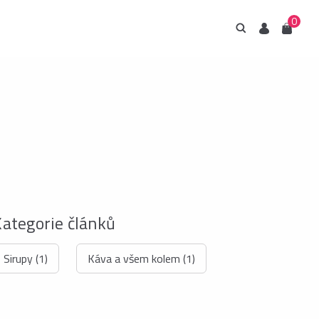
0
Hledání
Uživatel
Košík
irupy ESTIAN
Kategorie článků
znejte naše sirupy
z umělých sladidel.
Sirupy (1)
Káva a všem kolem (1)
Prohlédnout