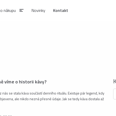
 o nákupu
Novinky
Kontakt
IAN
SIRUPY A NÁPOJOVÉ
KÁVA ESTIAN
KONCENTRÁTY
Zrnková káva ESTIAN
S
Sirupy ESTIAN
Po
ě víme o historii kávy?
be
z nás se stala káva součástí denního rituálu. Existuje pár legend, kdy
objevena, ale nikdo nezná přesné údaje. Jak se tedy káva dostala až