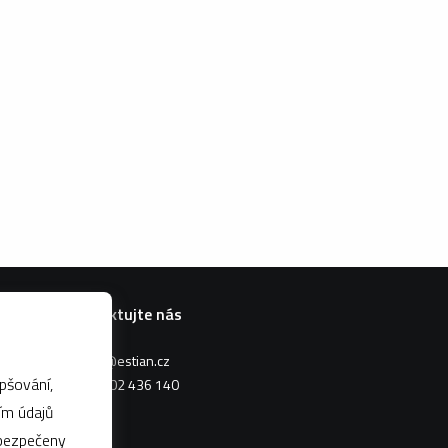
Kontaktujte nás
estian@estian.cz
pšování,
+420 602 436 140
abezpečeny