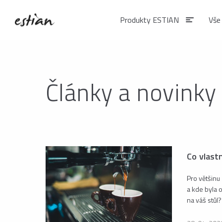
Produkty ESTIAN
Vše
Produkty EST
Články a novinky
VÝDEJNÍKY VODY
Výdejníky vody
podlahové
Co vlastn
ČAJE
Pro většinu 
a kde byla 
Matcha
na váš stůl?
Čaje BIO