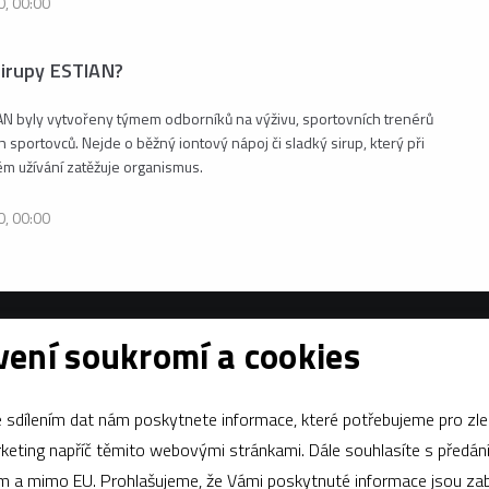
0, 00:00
sirupy ESTIAN?
AN byly vytvořeny týmem odborníků na výživu, sportovních trenérů
 sportovců. Nejde o běžný iontový nápoj či sladký sirup, který při
 užívání zatěžuje organismus.
0, 00:00
ení soukromí a cookies
e o nákupu
Sociální sítě
 obchodní podmínky
Facebook
sdílením dat nám poskytnete informace, které potřebujeme pro zle
apříč těmito webovými stránkami. Dále souhlasíte s předáním údajů
ám a mimo EU. Prohlašujeme, že Vámi poskytnuté informace jsou z