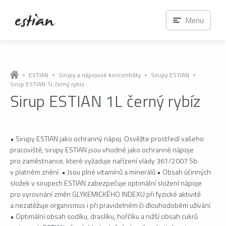
Menu
ESTIAN
Sirupy a nápojové koncentráty
Sirupy ESTIAN
Sirup ESTIAN 1L černý rybíz
Sirup ESTIAN 1L černý rybíz
• Sirupy ESTIAN jako ochranný nápoj. Osvěžte prostředí vašeho
pracoviště, sirupy ESTIAN jsou vhodné jako ochranné nápoje
pro zaměstnance, které vyžaduje nařízení vlády 361/2007 Sb.
v platném znění. • Jsou plné vitamínů a minerálů • Obsah účinných
složek v sirupech ESTIAN zabezpečuje optimální složení nápoje
pro vyrovnání změn GLYKEMICKÉHO INDEXU při fyzické aktivitě
a nezatěžuje organismus i při pravidelném či dlouhodobém užívání.
• Optimální obsah sodíku, draslíku, hořčíku a nižší obsah cukrů