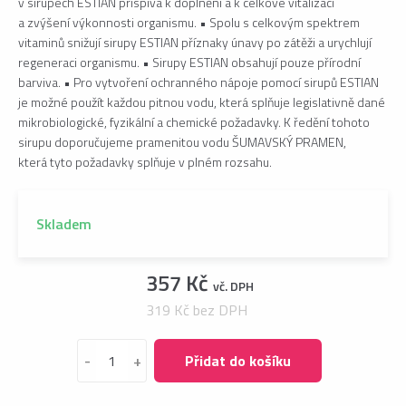
v sirupech ESTIAN přispívá k doplnění a k celkové vitalizaci
a zvýšení výkonnosti organismu. • Spolu s celkovým spektrem
vitaminů snižují sirupy ESTIAN příznaky únavy po zátěži a urychlují
regeneraci organismu. • Sirupy ESTIAN obsahují pouze přírodní
barviva. • Pro vytvoření ochranného nápoje pomocí sirupů ESTIAN
je možné použít každou pitnou vodu, která splňuje legislativně dané
mikrobiologické, fyzikální a chemické požadavky. K ředění tohoto
sirupu doporučujeme pramenitou vodu ŠUMAVSKÝ PRAMEN,
která tyto požadavky splňuje v plném rozsahu.
Skladem
357 Kč
vč. DPH
319 Kč bez DPH
-
+
Přidat do košíku