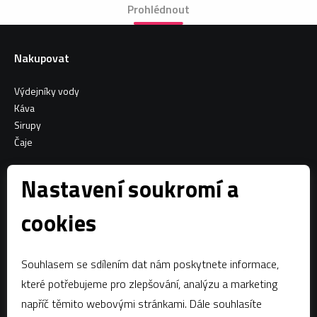
Prohlédnout
Nakupovat
Výdejníky vody
Káva
Sirupy
Čaje
Informace o nákupu
Nastavení soukromí a
Všeobecné obchodní podmínky
cookies
Sociální sítě
Souhlasem se sdílením dat nám poskytnete informace,
Facebook
které potřebujeme pro zlepšování, analýzu a marketing
napříč těmito webovými stránkami. Dále souhlasíte
Kontaktujte nás