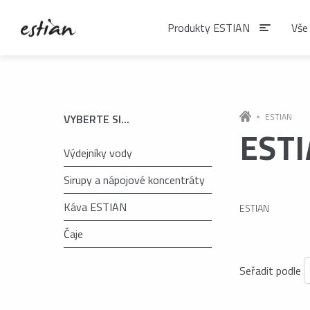
Produkty ESTIAN
Vše
Produkty EST
ESTIAN
VYBERTE SI...
EST
Výdejníky vody
VÝDEJNÍKY VODY
Výdejníky vody
Sirupy a nápojové koncentráty
podlahové
Káva ESTIAN
ESTIAN
Čaje
ČAJE
Matcha
Seřadit podle
Čaje BIO