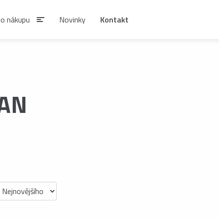
 o nákupu
Novinky
Kontakt
IAN
IAN
SIRUPY A NÁPOJOVÉ
KÁVA ESTIAN
KONCENTRÁTY
Zrnková káva ESTIAN
S
Sirupy ESTIAN
Po
be