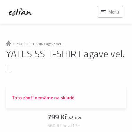
Menu
YATES SS T-SHIRT agave vel. L
YATES SS T-SHIRT agave vel.
L
Toto zboží nemáme na skladě
799 Kč
vč. DPH
660 Kč bez DPH