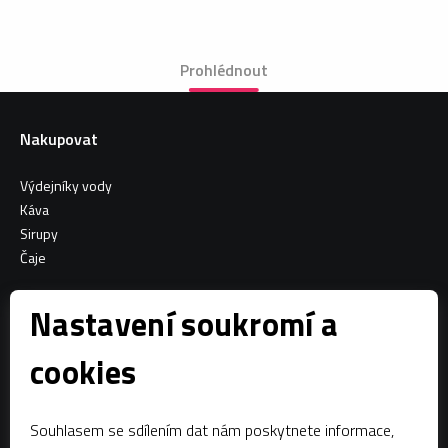
Prohlédnout
Nakupovat
Výdejníky vody
Káva
Sirupy
Čaje
Informace o nákupu
Nastavení soukromí a
Všeobecné obchodní podmínky
cookies
Sociální sítě
Souhlasem se sdílením dat nám poskytnete informace,
Facebook