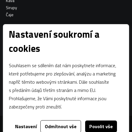
Káva
Sirupy
Čaje
Informace o nákupu
Nastavení soukromí a
Všeobecné obchodní podmínky
cookies
Sociální sítě
Souhlasem se sdílením dat nám poskytnete informace,
Facebook
které potřebujeme pro zlepšování, analýzu a marketing
napříč těmito webovými stránkami. Dále souhlasíte
Kontaktujte nás
s předáním údajů třetím stranám a mimo EU.
estian@estian.cz
Prohlašujeme, že Vámi poskytnuté informace jsou
+420 602 436 140
zabezpečeny proti zneužití.
Nastavení
Odmítnout vše
Povolit vše
Za tímto webem stojí
dgstudio.