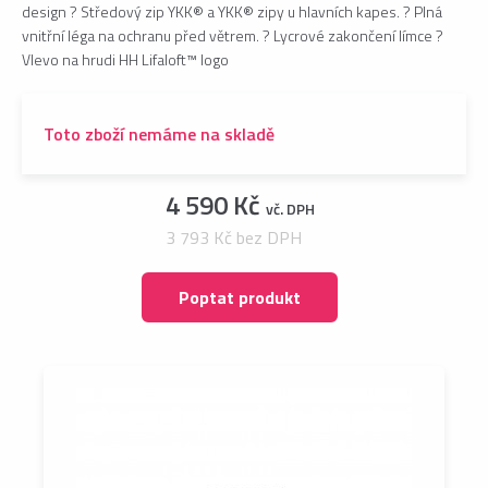
design ? Středový zip YKK® a YKK® zipy u hlavních kapes. ? Plná
vnitřní léga na ochranu před větrem. ? Lycrové zakončení límce ?
Vlevo na hrudi HH Lifaloft™ logo
Toto zboží nemáme na skladě
4 590 Kč
vč. DPH
3 793 Kč bez DPH
Poptat produkt