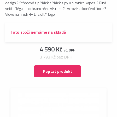
design ? Středový zip YKK® a YKK® zipy u hlavních kapes. ? Plná
vnitřní léga na ochranu před větrem. ? Lycrové zakončení límce ?
Vlevo na hrudi HH Lifaloft™ logo
Toto zboží nemáme na skladě
4 590 Kč
vč. DPH
3 793 Kč bez DPH
Poptat produkt