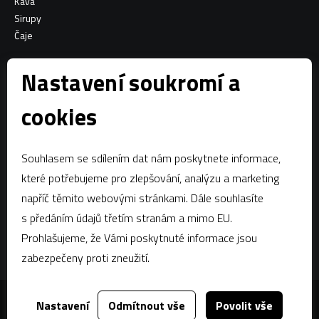
Káva
Sirupy
Čaje
Informace o nákupu
Nastavení soukromí a
Všeobecné obchodní podmínky
cookies
Sociální sítě
Souhlasem se sdílením dat nám poskytnete informace,
Facebook
které potřebujeme pro zlepšování, analýzu a marketing
napříč těmito webovými stránkami. Dále souhlasíte
Kontaktujte nás
s předáním údajů třetím stranám a mimo EU.
estian@estian.cz
Prohlašujeme, že Vámi poskytnuté informace jsou
+420 602 436 140
zabezpečeny proti zneužití.
Nastavení
Odmítnout vše
Povolit vše
Za tímto webem stojí
dgstudio.