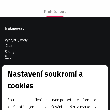
Prohlédnout
Nakupovat
Výdejníky vody
Káva
Sirupy
Čaje
Informace o nákupu
Nastavení soukromí a
Všeobecné obchodní podmínky
cookies
Sociální sítě
Souhlasem se sdílením dat nám poskytnete informace,
Facebook
které potřebujeme pro zlepšování, analýzu a marketing