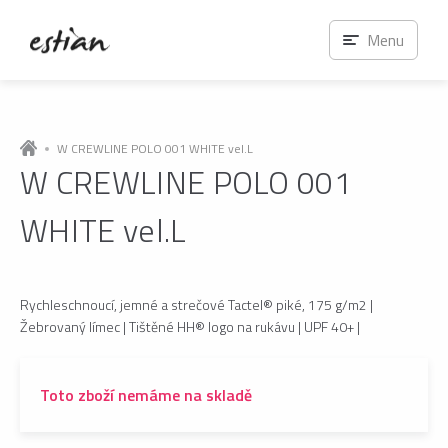
Menu
W CREWLINE POLO 001 WHITE vel.L
W CREWLINE POLO 001
WHITE vel.L
Rychleschnoucí, jemné a strečové Tactel® piké, 175 g/m2 |
Žebrovaný límec | Tištěné HH® logo na rukávu | UPF 40+ |
Toto zboží nemáme na skladě