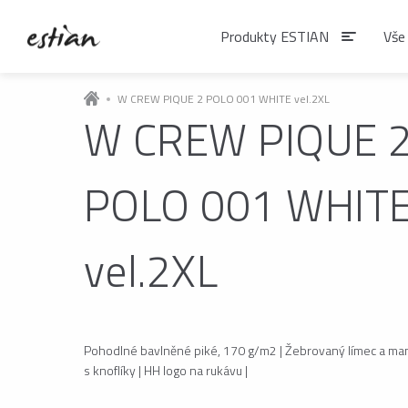
Produkty ESTIAN
Vše
W CREW PIQUE 2 POLO 001 WHITE vel.2XL
W CREW PIQUE 
Produkty EST
POLO 001 WHIT
VÝDEJNÍKY VODY
Výdejníky vody
vel.2XL
podlahové
ČAJE
Pohodlné bavlněné piké, 170 g/m2 | Žebrovaný límec a man
Matcha
s knoflíky | HH logo na rukávu |
Čaje BIO