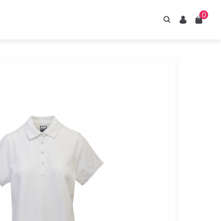
0
Hledání
Uživatel
Košík
irupy ESTIAN
znejte naše sirupy
z umělých sladidel.
Prohlédnout