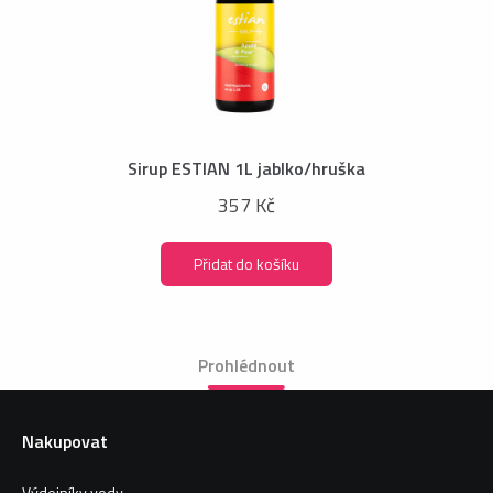
Sirup ESTIAN 1L jablko/hruška
357 Kč
Přidat do košíku
Prohlédnout
Nakupovat
Výdejníky vody