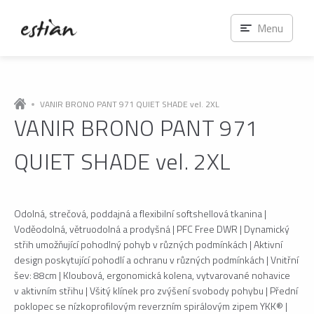
Menu
VANIR BRONO PANT 971 QUIET SHADE vel. 2XL
VANIR BRONO PANT 971
QUIET SHADE vel. 2XL
Odolná, strečová, poddajná a flexibilní softshellová tkanina |
Voděodolná, větruodolná a prodyšná | PFC Free DWR | Dynamický
střih umožňující pohodlný pohyb v různých podmínkách | Aktivní
design poskytující pohodlí a ochranu v různých podmínkách | Vnitřní
šev: 88cm | Kloubová, ergonomická kolena, vytvarované nohavice
v aktivním střihu | Všitý klínek pro zvýšení svobody pohybu | Přední
poklopec se nízkoprofilovým reverzním spirálovým zipem YKK® |