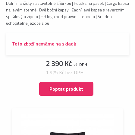
Dolní manžety nastavitelné šňůrkou | Poutka na pásek | Cargo kapsa
na levém stehně | Dvě boční kapsy | Zadní levá kapsa s reverzním
spirálovým zipem | HH logo pod pravým stehnem | Snadno
uchopitelné jezdce zipu
Toto zboží nemáme na skladě
2 390 Kč
vč. DPH
1 975 Kč bez DPH
Poptat produkt