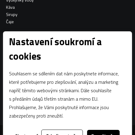
Káva
Sirupy
Čaje
Informace o nákupu
Nastavení soukromí a
Všeobecné obchodní podmínky
cookies
Sociální sítě
Souhlasem se sdílením dat nám poskytnete informace,
Facebook
které potřebujeme pro zlepšování, analýzu a marketing
napříč těmito webovými stránkami. Dále souhlasíte
Kontaktujte nás
s předáním údajů třetím stranám a mimo EU.
estian@estian.cz
Prohlašujeme, že Vámi poskytnuté informace jsou
+420 602 436 140
zabezpečeny proti zneužití.