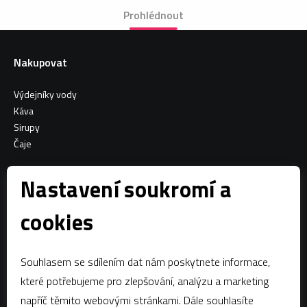
Prohlédnout
Nakupovat
Výdejníky vody
Káva
Sirupy
Čaje
Informace o nákupu
Nastavení soukromí a
Všeobecné obchodní podmínky
cookies
Sociální sítě
Souhlasem se sdílením dat nám poskytnete informace,
Facebook
které potřebujeme pro zlepšování, analýzu a marketing
napříč těmito webovými stránkami. Dále souhlasíte
Kontaktujte nás