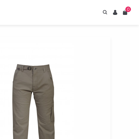
0
Hledání
Uživatel
Košík
irupy ESTIAN
znejte naše sirupy
z umělých sladidel.
Prohlédnout