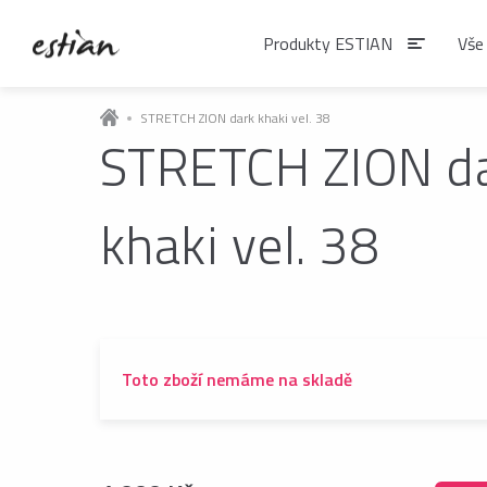
Produkty ESTIAN
Vše
STRETCH ZION dark khaki vel. 38
STRETCH ZION d
Produkty EST
khaki vel. 38
VÝDEJNÍKY VODY
Výdejníky vody
podlahové
Toto zboží nemáme na skladě
ČAJE
Matcha
Čaje BIO