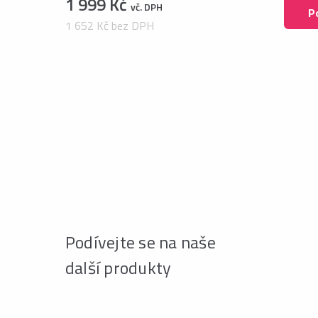
1 999 Kč
vč. DPH
P
1 652 Kč bez DPH
Podívejte se na naše
další produkty