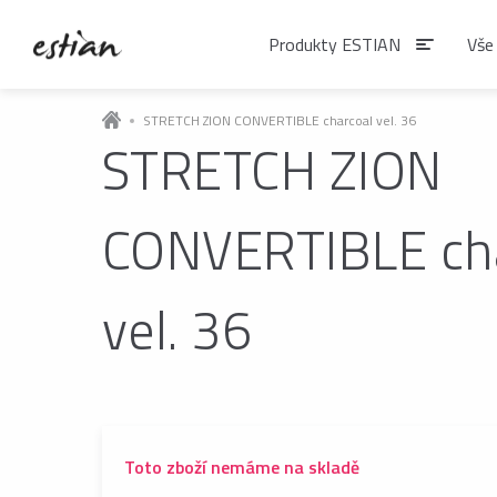
Produkty ESTIAN
Vše
STRETCH ZION CONVERTIBLE charcoal vel. 36
STRETCH ZION
Produkty EST
CONVERTIBLE ch
VÝDEJNÍKY VODY
Výdejníky vody
vel. 36
podlahové
ČAJE
Matcha
Čaje BIO
Toto zboží nemáme na skladě