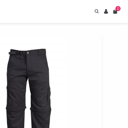
0
Hledání
Uživatel
Košík
irupy ESTIAN
znejte naše sirupy
z umělých sladidel.
Prohlédnout