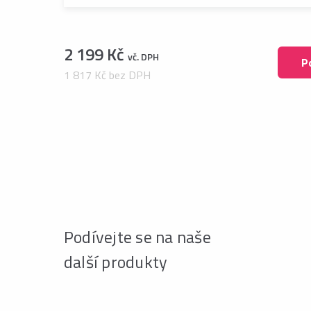
2 199 Kč
vč. DPH
P
1 817 Kč bez DPH
Podívejte se na naše
další produkty