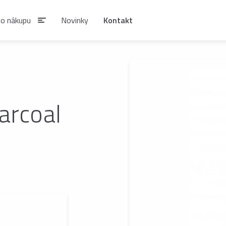
 o nákupu
Novinky
Kontakt
IAN
arcoal
SIRUPY A NÁPOJOVÉ
KÁVA ESTIAN
KONCENTRÁTY
Zrnková káva ESTIAN
S
Sirupy ESTIAN
Po
be