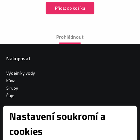
Přidat do košíku
Prohlédnout
Nakupovat
Výdejníky vody
Káva
Sirupy
Čaje
Informace o nákupu
Nastavení soukromí a
Všeobecné obchodní podmínky
cookies
Sociální sítě