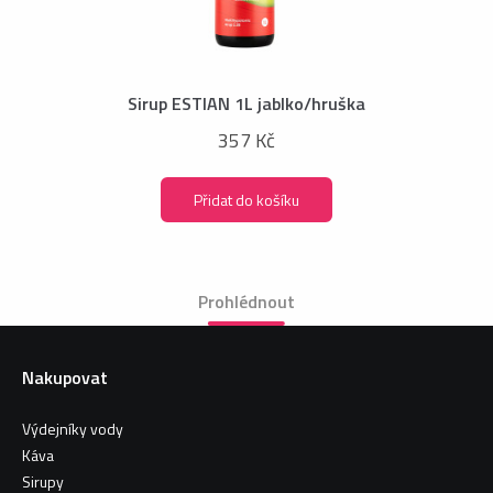
Sirup ESTIAN 1L jablko/hruška
357 Kč
Přidat do košíku
Prohlédnout
Nakupovat
Výdejníky vody
Káva
Sirupy