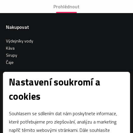
Prohlédnout
Nakupovat
Výdejníky vody
Káva
Sirupy
Čaje
Informace o nákupu
Nastavení soukromí a
Všeobecné obchodní podmínky
cookies
Sociální sítě
Souhlasem se sdílením dat nám poskytnete informace,
Facebook
které potřebujeme pro zlepšování, analýzu a marketing
napříč těmito webovými stránkami. Dále souhlasíte
Kontaktujte nás