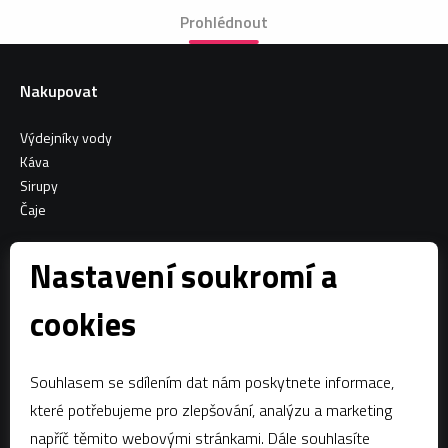
Prohlédnout
Nakupovat
Výdejníky vody
Káva
Sirupy
Čaje
Informace o nákupu
Nastavení soukromí a
Všeobecné obchodní podmínky
cookies
Sociální sítě
Souhlasem se sdílením dat nám poskytnete informace,
Facebook
které potřebujeme pro zlepšování, analýzu a marketing
napříč těmito webovými stránkami. Dále souhlasíte
Kontaktujte nás