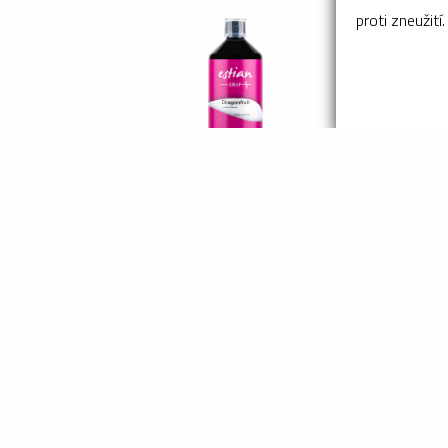
proti zneužití.
Sirup ESTIAN 1L dračí
ovoce
357 Kč
Přidat do košíku