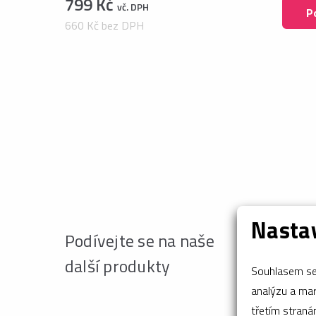
799 Kč
vč. DPH
P
660 Kč bez DPH
Nastav
Podívejte se na naše
další produkty
Souhlasem se 
analýzu a marketing n
třetím stran