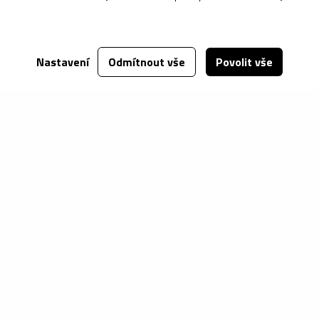
Nastavení
Odmítnout vše
Povolit vše
Sirup ESTIAN 1L
Sirup ESTIAN 1L černý
mango/maracuja
rybíz
357 Kč
357 Kč
Přidat do košíku
Přidat do košíku
Prohlédnout