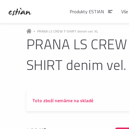
Produkty ESTIAN
Vše
PRANA LS CREW T-SHIRT denim vel. XL
PRANA LS CREW 
Produkty EST
SHIRT denim vel.
VÝDEJNÍKY VODY
Výdejníky vody
podlahové
Toto zboží nemáme na skladě
ČAJE
Matcha
Čaje BIO