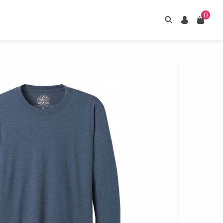
0
Hledání
Uživatel
Košík
irupy ESTIAN
znejte naše sirupy
z umělých sladidel.
Prohlédnout