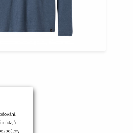
pšování,
abezpečeny