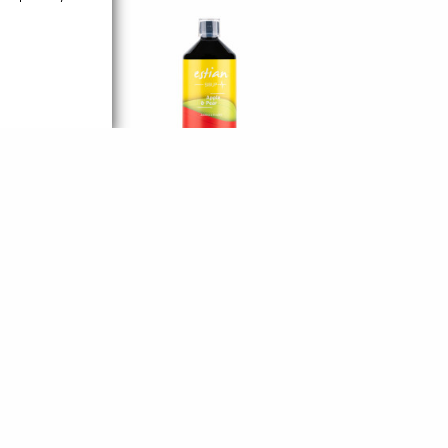
Sirup ESTIAN 1L
jablko/hruška
357 Kč
Přidat do košíku