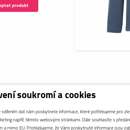
optat produkt
ení soukromí a cookies
sdílením dat nám poskytnete informace, které potřebujeme pro zle
apříč těmito webovými stránkami. Dále souhlasíte s předáním údajů
ám a mimo EU. Prohlašujeme, že Vámi poskytnuté informace jsou z