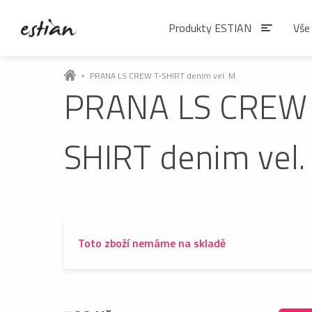
Produkty ESTIAN
Vše
PRANA LS CREW T-SHIRT denim vel. M
PRANA LS CREW 
Produkty EST
SHIRT denim vel.
VÝDEJNÍKY VODY
Výdejníky vody
podlahové
Toto zboží nemáme na skladě
ČAJE
Matcha
Čaje BIO