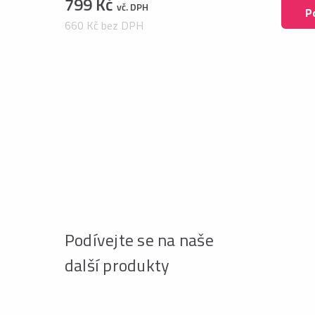
799 Kč
vč. DPH
P
660 Kč bez DPH
Podívejte se na naše
další produkty