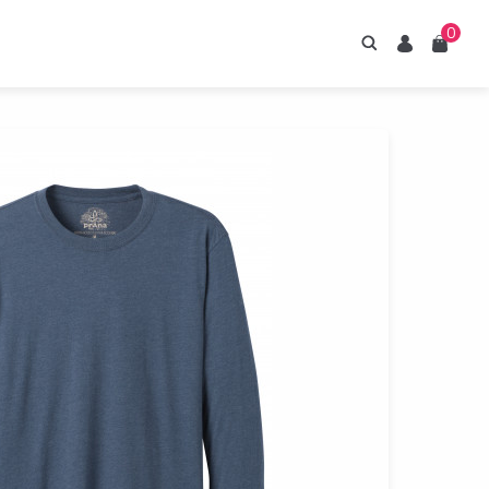
0
Hledání
Uživatel
Košík
irupy ESTIAN
znejte naše sirupy
z umělých sladidel.
Prohlédnout