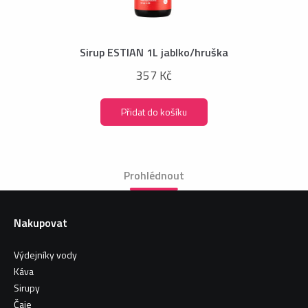
Sirup ESTIAN 1L jablko/hruška
357 Kč
Přidat do košíku
Prohlédnout
Nakupovat
Výdejníky vody
Káva
Sirupy
Čaje