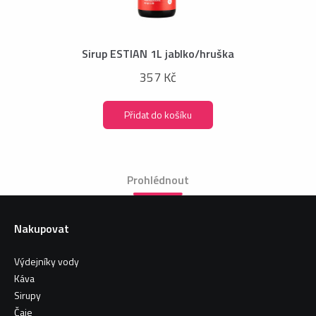
Sirup ESTIAN 1L jablko/hruška
357 Kč
Přidat do košíku
Prohlédnout
Nakupovat
Výdejníky vody
Káva
Sirupy
Čaje