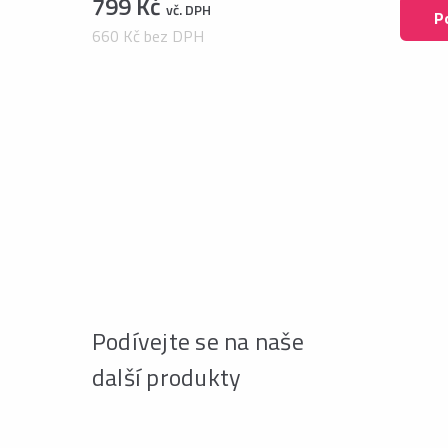
799 Kč
vč. DPH
P
660 Kč bez DPH
Podívejte se na naše
další produkty