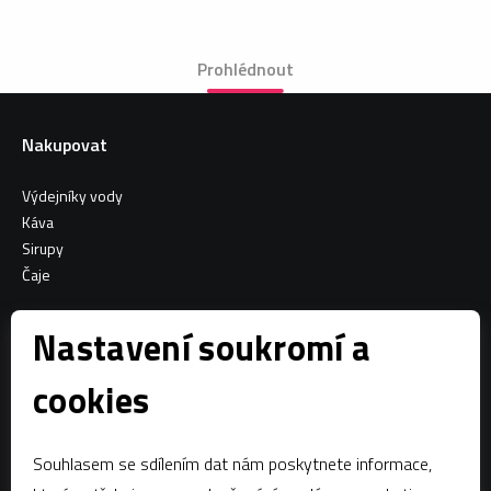
Prohlédnout
Nakupovat
Výdejníky vody
Káva
Sirupy
Čaje
Informace o nákupu
Nastavení soukromí a
Všeobecné obchodní podmínky
cookies
Sociální sítě
Souhlasem se sdílením dat nám poskytnete informace,
Facebook