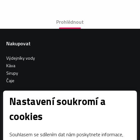
Prohlédnout
Nakupovat
Výdejníky vody
Káva
Sirupy
Čaje
Informace o nákupu
Nastavení soukromí a
Všeobecné obchodní podmínky
cookies
Sociální sítě
Souhlasem se sdílením dat nám poskytnete informace,
Facebook