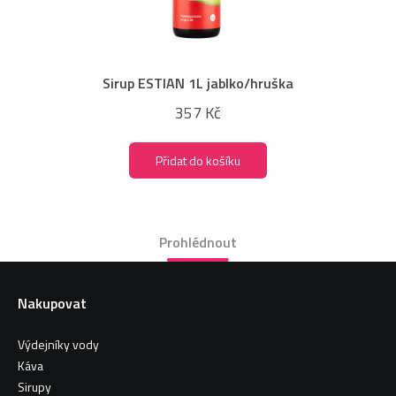
Sirup ESTIAN 1L jablko/hruška
357 Kč
Přidat do košíku
Prohlédnout
Nakupovat
Výdejníky vody
Káva
Sirupy