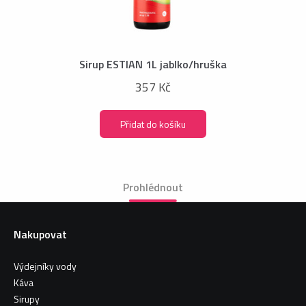
Sirup ESTIAN 1L jablko/hruška
357 Kč
Přidat do košíku
Prohlédnout
Nakupovat
Výdejníky vody
Káva
Sirupy