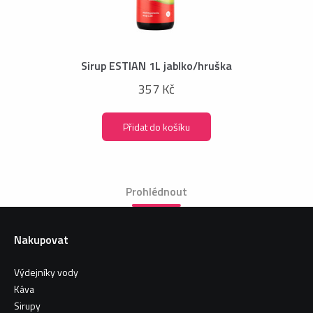
Sirup ESTIAN 1L jablko/hruška
357 Kč
Přidat do košíku
Prohlédnout
Nakupovat
Výdejníky vody
Káva
Sirupy