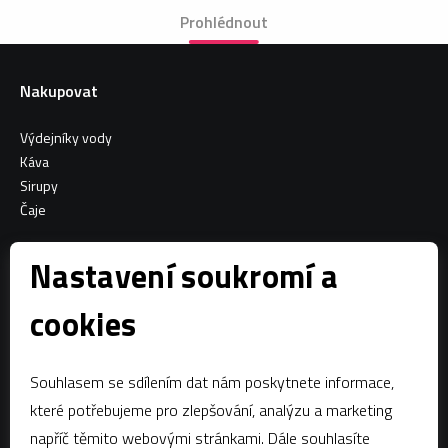
Prohlédnout
Nakupovat
Výdejníky vody
Káva
Sirupy
Čaje
Informace o nákupu
Nastavení soukromí a
Všeobecné obchodní podmínky
cookies
Sociální sítě
Souhlasem se sdílením dat nám poskytnete informace,
Facebook
které potřebujeme pro zlepšování, analýzu a marketing
napříč těmito webovými stránkami. Dále souhlasíte
Kontaktujte nás