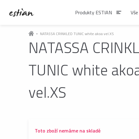
Produkty ESTIAN
Vše
NATASSA CRINKLED TUNIC white akoa vel.XS
NATASSA CRINK
Produkty EST
TUNIC white ako
VÝDEJNÍKY VODY
Výdejníky vody
vel.XS
podlahové
ČAJE
Matcha
Čaje BIO
Toto zboží nemáme na skladě