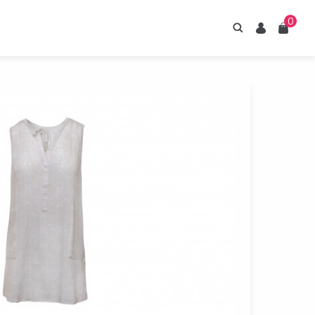
0
Hledání
Uživatel
Košík
irupy ESTIAN
znejte naše sirupy
z umělých sladidel.
Prohlédnout