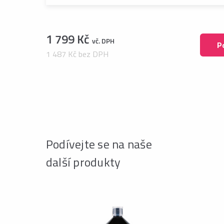
1 799 Kč
vč. DPH
P
1 487 Kč bez DPH
Podívejte se na naše
další produkty