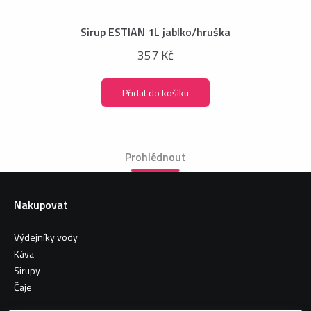
Sirup ESTIAN 1L jablko/hruška
357 Kč
Přidat do košíku
Prohlédnout
Nakupovat
Výdejníky vody
Káva
Sirupy
Čaje