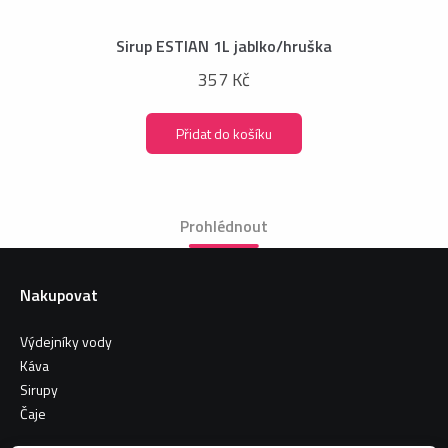
Sirup ESTIAN 1L jablko/hruška
357 Kč
Přidat do košíku
Prohlédnout
Nakupovat
Výdejníky vody
Káva
Sirupy
Čaje