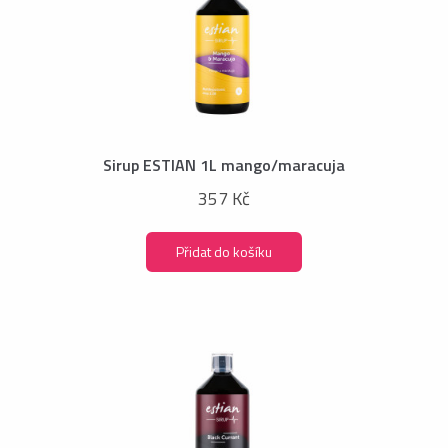
Sirup ESTIAN 1L mango/maracuja
357 Kč
Přidat do košíku