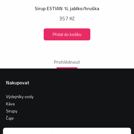
Sirup ESTIAN 1L jablko/hruška
357 Kč
Přidat do košíku
Prohlédnout
Nakupovat
Výdejníky vody
Káva
Sirupy
Čaje
Informace o nákupu