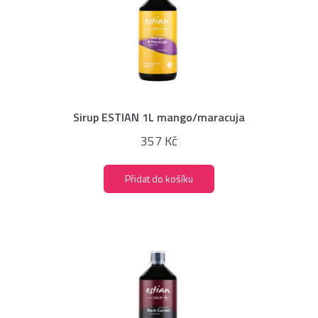
Sirup ESTIAN 1L mango/maracuja
357 Kč
Přidat do košíku