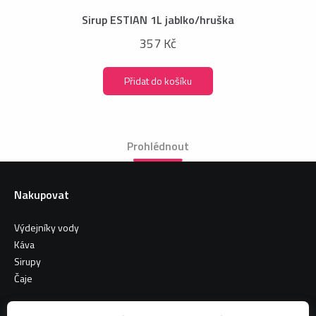
Sirup ESTIAN 1L jablko/hruška
357 Kč
Přidat do košíku
Prohlédnout
Nakupovat
Výdejníky vody
Káva
Sirupy
Čaje
Informace o nákupu