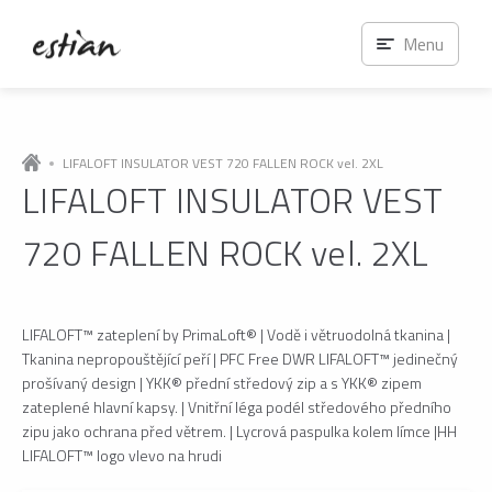
Menu
LIFALOFT INSULATOR VEST 720 FALLEN ROCK vel. 2XL
LIFALOFT INSULATOR VEST
720 FALLEN ROCK vel. 2XL
LIFALOFT™ zateplení by PrimaLoft® | Vodě i větruodolná tkanina |
Tkanina nepropouštějící peří | PFC Free DWR LIFALOFT™ jedinečný
prošívaný design | YKK® přední středový zip a s YKK® zipem
zateplené hlavní kapsy. | Vnitřní léga podél středového předního
zipu jako ochrana před větrem. | Lycrová paspulka kolem límce |HH
LIFALOFT™ logo vlevo na hrudi