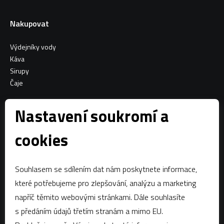
Nakupovat
Výdejníky vody
Káva
Sirupy
Čaje
Informace o nákupu
Nastavení soukromí a
Všeobecné obchodní podmínky
cookies
Sociální sítě
Souhlasem se sdílením dat nám poskytnete informace,
Facebook
které potřebujeme pro zlepšování, analýzu a marketing
napříč těmito webovými stránkami. Dále souhlasíte
Kontaktujte nás
s předáním údajů třetím stranám a mimo EU.
estian@estian.cz