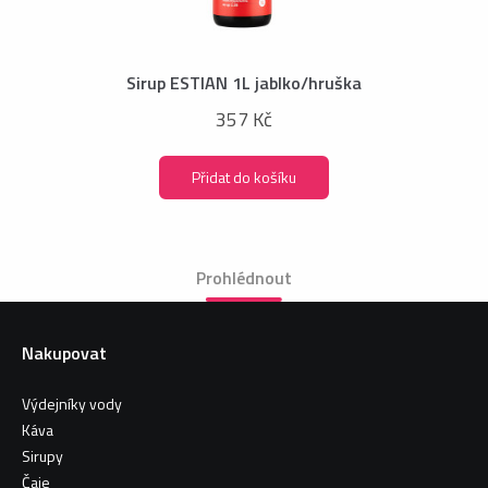
Sirup ESTIAN 1L jablko/hruška
357 Kč
Přidat do košíku
Prohlédnout
Nakupovat
Výdejníky vody
Káva
Sirupy
Čaje