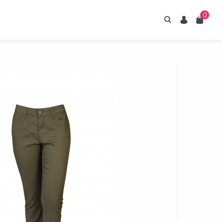
0
Hledání
Uživatel
Košík
irupy ESTIAN
znejte naše sirupy
z umělých sladidel.
Prohlédnout