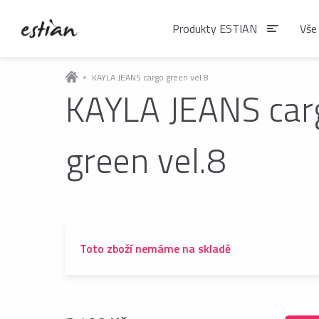
Produkty ESTIAN
Vše
KAYLA JEANS cargo green vel.8
KAYLA JEANS car
Produkty EST
green vel.8
VÝDEJNÍKY VODY
Výdejníky vody
podlahové
Toto zboží nemáme na skladě
ČAJE
Matcha
Čaje BIO