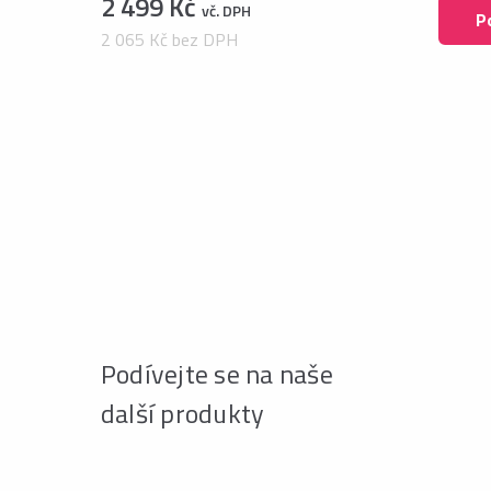
2 499 Kč
vč. DPH
P
2 065 Kč bez DPH
Podívejte se na naše
další produkty