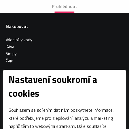
Prohlédnout
Nakupovat
Výdejníky vody
Káva
Sirupy
Čaje
Informace o nákupu
Nastavení soukromí a
Všeobecné obchodní podmínky
cookies
Sociální sítě
Souhlasem se sdílením dat nám poskytnete informace,
Facebook
které potřebujeme pro zlepšování, analýzu a marketing
napříč těmito webovými stránkami. Dále souhlasíte
Kontaktujte nás