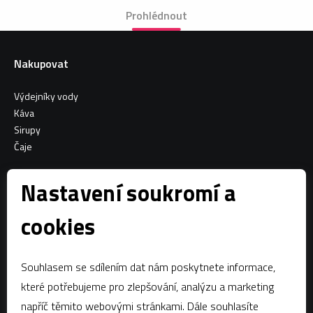
Prohlédnout
Nakupovat
Výdejníky vody
Káva
Sirupy
Čaje
Informace o nákupu
Nastavení soukromí a
Všeobecné obchodní podmínky
cookies
Sociální sítě
Souhlasem se sdílením dat nám poskytnete informace,
Facebook
které potřebujeme pro zlepšování, analýzu a marketing
napříč těmito webovými stránkami. Dále souhlasíte
Kontaktujte nás