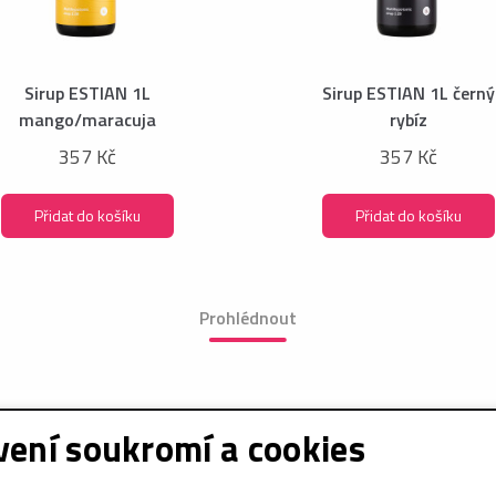
Sirup ESTIAN 1L
Sirup ESTIAN 1L černý
mango/maracuja
rybíz
357 Kč
357 Kč
Přidat do košíku
Přidat do košíku
Prohlédnout
ení soukromí a cookies
e o nákupu
Sociální sítě