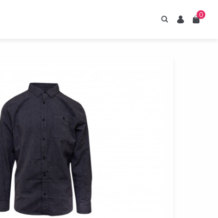
0
Hledání
Uživatel
Košík
irupy ESTIAN
znejte naše sirupy
z umělých sladidel.
Prohlédnout