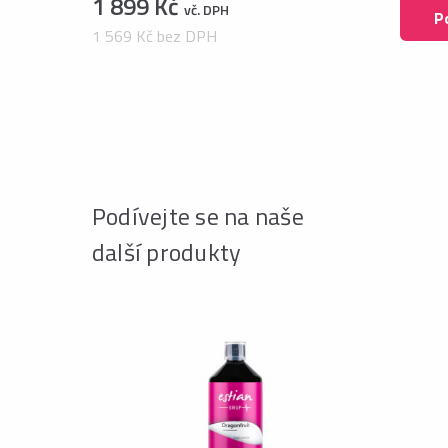
1 899 Kč
vč. DPH
P
1 569 Kč bez DPH
Podívejte se na naše
další produkty