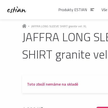
Produkty ESTIAN
Vše
JAFFRA LONG SLEEVE SHIRT granite vel. XL
JAFFRA LONG SL
Produkty EST
SHIRT granite vel
VÝDEJNÍKY VODY
Výdejníky vody
podlahové
Toto zboží nemáme na skladě
ČAJE
Matcha
Čaje BIO