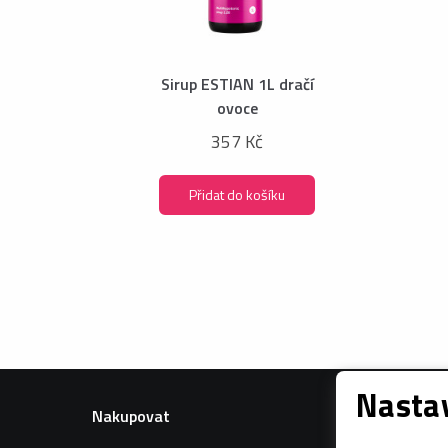
Sirup ESTIAN 1L dračí
ovoce
357 Kč
Přidat do košíku
Nastav
Nakupovat
Informac