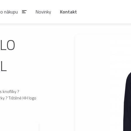
 o nákupu
Novinky
Kontakt
OLO
IAN
XL
SIRUPY A NÁPOJOVÉ
KÁVA ESTIAN
KONCENTRÁTY
Zrnková káva ESTIAN
S
Sirupy ESTIAN
Po
 knoflíky ?
ky ? Tištěné HH logo
be