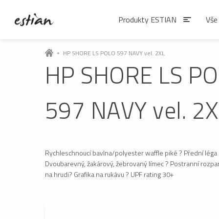
Produkty ESTIAN
Vše
HP SHORE LS POLO 597 NAVY vel. 2XL
HP SHORE LS P
Produkty EST
597 NAVY vel. 2
VÝDEJNÍKY VODY
Výdejníky vody
podlahové
Rychleschnoucí bavlna/polyester waffle piké ? Přední léga s
Dvoubarevný, žakárový, žebrovaný límec ? Postranní rozpar
ČAJE
na hrudi? Grafika na rukávu ? UPF rating 30+
Matcha
Čaje BIO