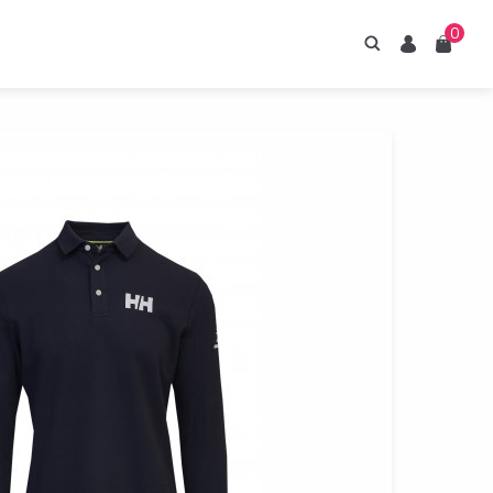
0
Hledání
Uživatel
Košík
irupy ESTIAN
znejte naše sirupy
z umělých sladidel.
Prohlédnout