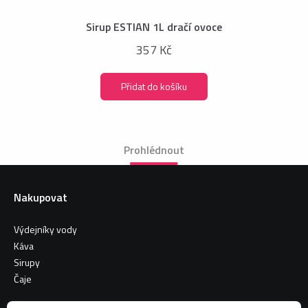
Sirup ESTIAN 1L dračí ovoce
357 Kč
Přidat do košíku
Prohlédnout
Nakupovat
Výdejníky vody
Káva
Sirupy
Čaje