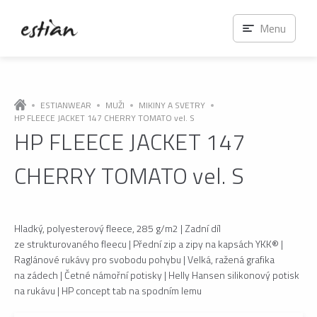
Menu
ESTIANWEAR
MUŽI
MIKINY A SVETRY
HP FLEECE JACKET 147 CHERRY TOMATO vel. S
HP FLEECE JACKET 147
CHERRY TOMATO vel. S
Hladký, polyesterový fleece, 285 g/m2 | Zadní díl
ze strukturovaného fleecu | Přední zip a zipy na kapsách YKK® |
Raglánové rukávy pro svobodu pohybu | Velká, ražená grafika
na zádech | Četné námořní potisky | Helly Hansen silikonový potisk
na rukávu | HP concept tab na spodním lemu