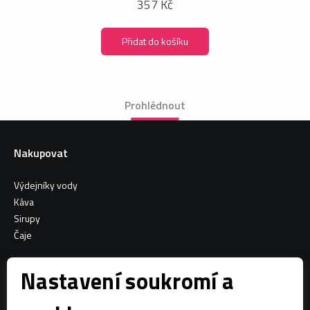
357 Kč
Přidat do košíku
Prohlédnout
Nakupovat
Výdejníky vody
Káva
Sirupy
Čaje
Informace o nákupu
Nastavení soukromí a
Všeobecné obchodní podmínky