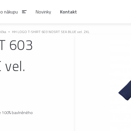
 o nákupu
Novinky
Kontakt
rička
HH LOGO T-SHIRT 603 NOSRT SEA BLUE vel. 2XL
T 603
IAN
vel.
SIRUPY A NÁPOJOVÉ
KÁVA ESTIAN
KONCENTRÁTY
Zrnková káva ESTIAN
S
Sirupy ESTIAN
Po
be
ze 100% bavlněného