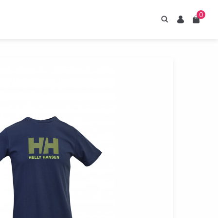
0
Hledání
Uživatel
Košík
irupy ESTIAN
znejte naše sirupy
z umělých sladidel.
Prohlédnout