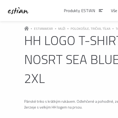
Produkty ESTIAN
Vše
ESTIANWEAR
MUŽI
POLOKOŠILE, TRIČKA, TÍLKA
T
HH LOGO T-SHIR
Produkty EST
NOSRT SEA BLUE 
VÝDEJNÍKY VODY
Výdejníky vody
2XL
podlahové
ČAJE
Pánské triko s krátkým rukávem. Odlehčené a pohodlné, 
Matcha
žerzeje s velkým HH logem na prsou.
Čaje BIO