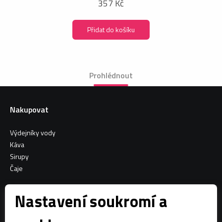
357 Kč
Přidat do košíku
Prohlédnout
Nakupovat
Výdejníky vody
Káva
Sirupy
Čaje
Informace o nákupu
Nastavení soukromí a
Všeobecné obchodní podmínky