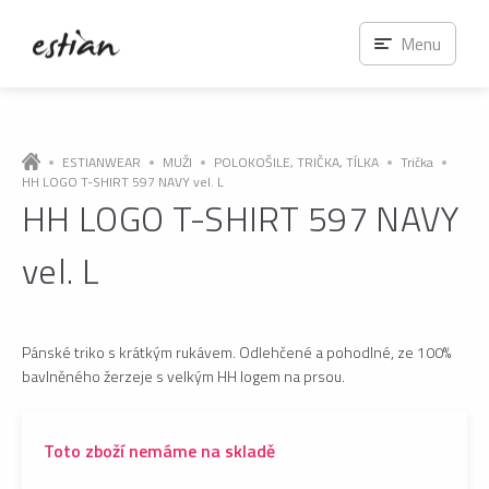
Menu
ESTIANWEAR
MUŽI
POLOKOŠILE, TRIČKA, TÍLKA
Trička
HH LOGO T-SHIRT 597 NAVY vel. L
HH LOGO T-SHIRT 597 NAVY
vel. L
Pánské triko s krátkým rukávem. Odlehčené a pohodlné, ze 100%
bavlněného žerzeje s velkým HH logem na prsou.
Toto zboží nemáme na skladě