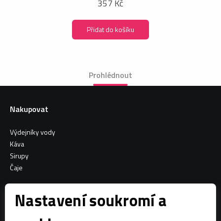
357 Kč
Přidat do košíku
Prohlédnout
Nakupovat
Výdejníky vody
Káva
Sirupy
Čaje
Informace o nákupu
Nastavení soukromí a
Všeobecné obchodní podmínky