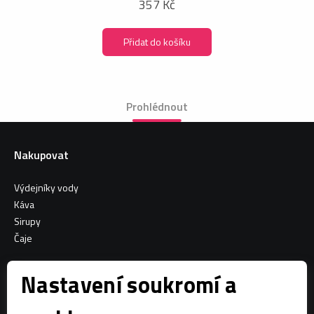
357 Kč
Přidat do košíku
Prohlédnout
Nakupovat
Výdejníky vody
Káva
Sirupy
Čaje
Informace o nákupu
Nastavení soukromí a
Všeobecné obchodní podmínky