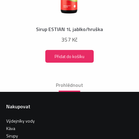
Sirup ESTIAN 1L jablko/hruška
357 Kč
Přidat do košíku
Prohlédnout
Nakupovat
Výdejníky vody
Káva
Sirupy