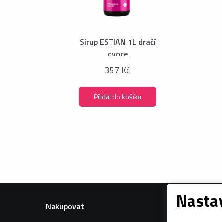
Sirup ESTIAN 1L dračí
ovoce
357 Kč
Přidat do košíku
Nastav
Nakupovat
Informac