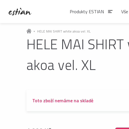
Produkty ESTIAN
Vše
HELE MAI SHIRT white akoa vel. XL
HELE MAI SHIRT 
Produkty EST
akoa vel. XL
VÝDEJNÍKY VODY
Výdejníky vody
podlahové
Toto zboží nemáme na skladě
ČAJE
Matcha
Čaje BIO