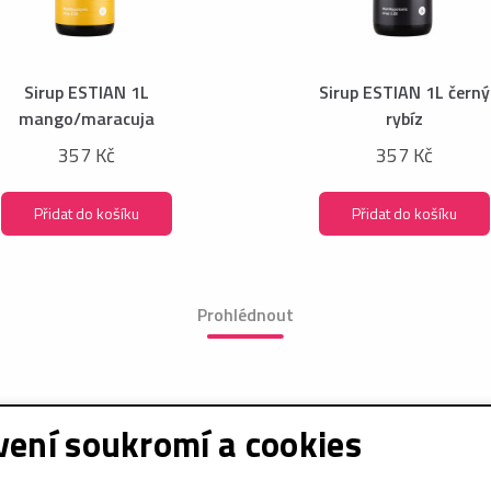
Sirup ESTIAN 1L
Sirup ESTIAN 1L černý
mango/maracuja
rybíz
357 Kč
357 Kč
Přidat do košíku
Přidat do košíku
Prohlédnout
ení soukromí a cookies
e o nákupu
Sociální sítě