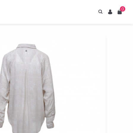
0
Hledání
Uživatel
Košík
irupy ESTIAN
znejte naše sirupy
z umělých sladidel.
Prohlédnout