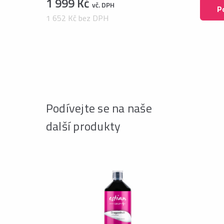
1 999 Kč
vč. DPH
P
1 652 Kč bez DPH
Podívejte se na naše
další produkty